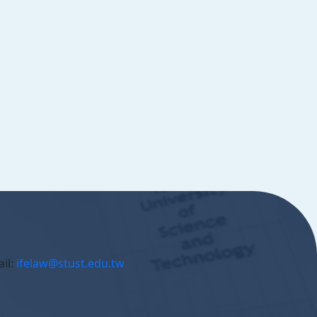
il:
ifelaw@stust.edu.tw