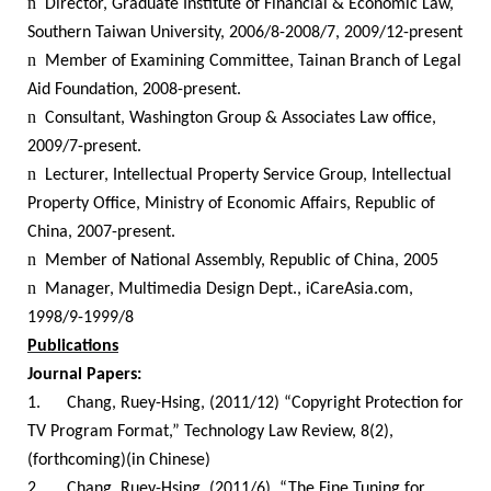
n
Director, Graduate Institute of Financial & Economic Law,
Southern Taiwan University, 2006/8-2008/7, 2009/12-present
n
Member of Examining Committee, Tainan Branch of Legal
Aid Foundation, 2008-present.
n
Consultant, Washington Group & Associates Law office,
2009/7-present.
n
Lecturer, Intellectual Property Service Group, Intellectual
Property Office, Ministry of Economic Affairs, Republic of
China, 2007-present.
n
Member of National Assembly, Republic of China, 2005
n
Manager, Multimedia Design Dept., iCareAsia.com,
1998/9-1999/8
Publications
Journal Papers:
1.
Chang, Ruey-Hsing, (2011/12) “Copyright Protection for
TV Program Format,” Technology Law Review, 8(2),
(forthcoming)(in Chinese)
2.
Chang, Ruey-Hsing, (2011/6)
“The Fine Tuning for