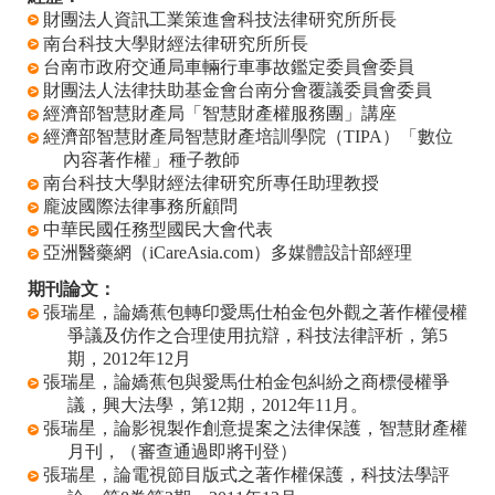
財團法人資訊工業策進會科技法律研究所所長
南台科技大學財經法律研究所所長
台南市政府交通局車輛行車事故鑑定委員會委員
財團法人法律扶助基金會台南分會覆議委員會委員
經濟部智慧財產局「智慧財產權服務團」講座
經濟部智慧財產局智慧財產培訓學院（
TIPA
）「數位
內容著作權」種子教師
南台科技大學財經法律研究所專任助理教授
龐波國際法律事務所顧問
中華民國任務型國民大會代表
亞洲醫藥網（
iCareAsia.com
）多媒體設計部經理
期刊論文：
張瑞星，
論嬌蕉包轉印愛馬仕柏金包外觀之著作權侵權
爭議及仿作之合理使用抗辯，
科技法律評析，第
5
期，
2012
年
12
月
張瑞星，
論嬌蕉包與愛馬仕柏金包糾紛之商標侵權爭
議
，興大法學，第
12
期，
2012
年
11
月。
張瑞星，
論影視製作創意提案之法律保護，
智慧財產權
月刊，（審查通過即將刊登）
張瑞星，論電視節目版式之著作權保護，科技法學評