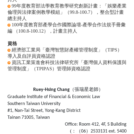
99
年度教育部法學教育教學研究創新計畫：「娛樂產業
倫理與法律案例教學模組」（
99.8-100.7
），整合型計畫
總主持人
100年度教育部產學合作國際論壇-產學合作法規手冊彙
編
（
100.8-100.12
），計畫主持人
資格
經濟部工業局「臺灣智慧財產權管理制度」（TIPS）
導入及自評員資格認證
資訊工業策進會科技法律研究所「臺灣個人資料保護與
管理制度」（TPIPAS）管理師資格認證
（張瑞星老師）
Ruey-Hsing Chang
Graduate Institute of Financial & Economic Law
Southern
Taiwan University
#1, Nan-Tai Street
, Yong-Kang District
Tainan
71005, Taiwan
Office: Room 412, 4F, S Building
(
：
（
）
06
2533131
ext
.
5400