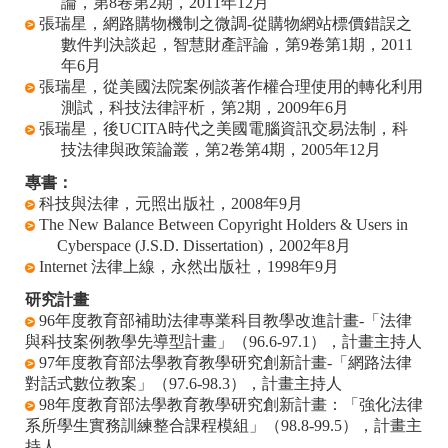
論，第
8
卷第
2
期，
2011
年
12
月
張瑞星，網路購物機制之微調
-
從購物網站標價錯誤之
數件判決談起，智慧財產評論，第
9
卷第
1
期，
2011
年
6
月
張瑞星，從美國法院案例談著作權合理使用的轉化利用
測試，科技法律評析，第
2
期，
2009
年
6
月
張瑞星，後
UCITA
時代之美國電腦資訊交易法制，科
技法律與政策論叢，第
2
卷第
4
期，
2005
年
12
月
專書：
科技與法律，元照出版社，
2008
年
9
月
The New Balance Between Copyright Holders & Users in
Cyberspace (J.S.D. Dissertation)
，
2002
年
8
月
Internet
法律上線，永然出版社，
1998
年
9
月
研究計畫
96
年度教育部補助法律專業科目教學改進計畫
-
「法律
與科技案例教學先導型計畫」（
96.6-97.1
），計畫主持人
97
年度教育部法學教育教學研究創新計畫
-
「網路法律
對話式數位教案」（
97.6-98.3
），計畫主持人
98
年度教育部法學教育教學研究創新計畫：「強化法律
系所學生實務訓練整合課程模組」（
98.8-99.5
），計畫主
持人