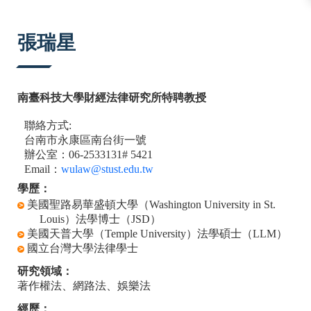
:::
張瑞星
南臺科技大學財經法律研究所特聘教授
聯絡方式
:
台南市永康區南台街一號
辦公室
：
06-2533131# 5421
Email
：
wulaw@stust.edu.tw
學歷：
美國聖路易華盛頓大學（
Washington University in St.
Louis
）法學博士（
JSD
）
美國天普大學（
Temple University
）法學碩士（
LLM
）
國立台灣大學法律學士
研究領域：
著作權法、網路法、娛樂法
經歷：