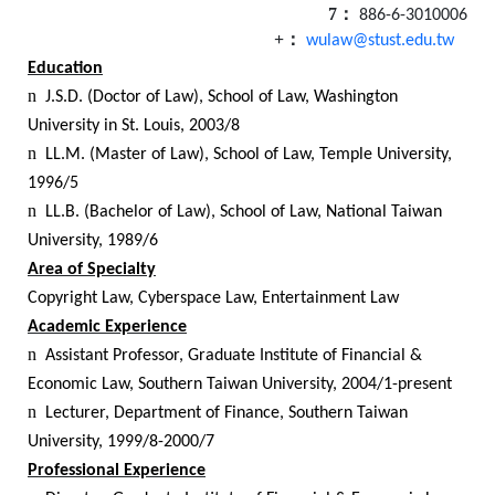
7
：
886-6-3010006
+
：
wulaw@stust.edu.tw
Education
n
J.S.D. (Doctor of Law), School of Law, Washington
University in St. Louis, 2003/8
n
LL.M. (Master of Law), School of Law, Temple University,
1996/5
n
LL.B. (Bachelor of Law), School of Law, National Taiwan
University, 1989/6
Area of Specialty
Copyright Law, Cyberspace Law, Entertainment Law
Academic Experience
n
Assistant Professor, Graduate Institute of Financial &
Economic Law, Southern Taiwan University, 2004/1-present
n
Lecturer, Department of Finance, Southern Taiwan
University, 1999/8-2000/7
Professional Experience