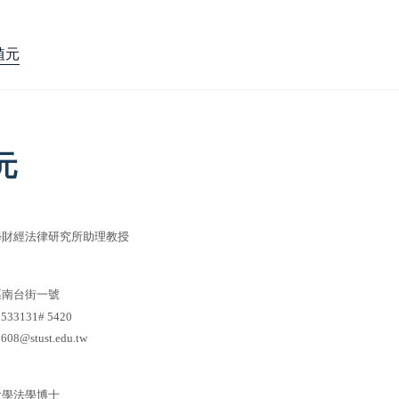
植元
元
學財經法律研究所助理教授
區南台街一號
33131# 5420
0608
@stust.edu.tw
大學法學博士