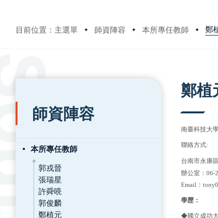
鄭
目前位置：主選單
師資陣容
本所專任教師
:::
:::
鄭植
師資陣容
南臺科技大
聯絡方式:
本所專任教師
台南市永康
郭戎晉
辦公室：06-25
張瑞星
Email
：
tony
許舜喨
學歷：
郭俊麟
鄭植元
◆國立成功