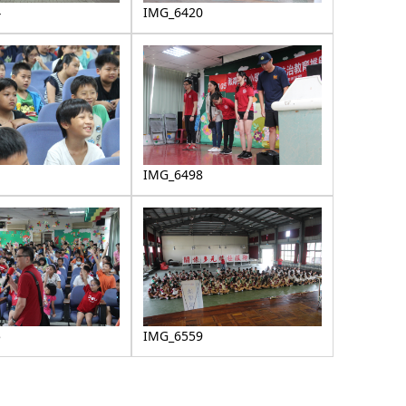
4
IMG_6420
1
IMG_6498
5
IMG_6559