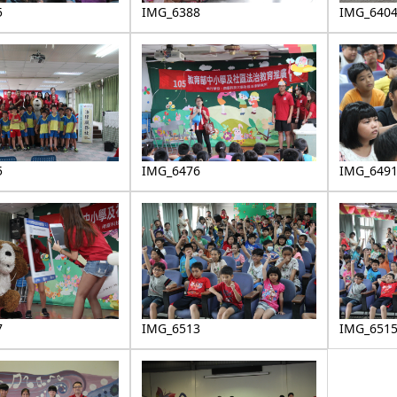
5
IMG_6388
IMG_640
5
IMG_6476
IMG_649
7
IMG_6513
IMG_651