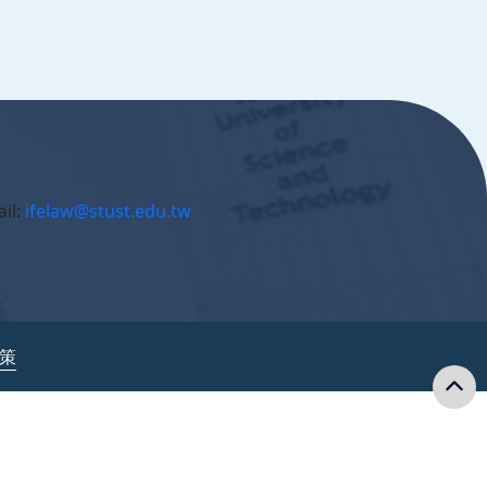
il:
ifelaw@stust.edu.tw
政策