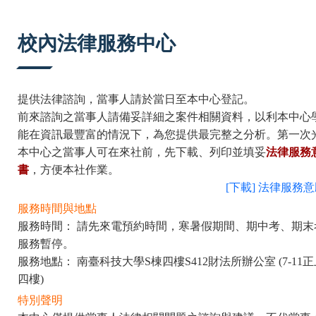
:::
校內法律服務中心
提供法律諮詢，當事人請於當日至本中心登記。
前來諮詢之當事人請備妥詳細之案件相關資料，以利本中心
能在資訊最豐富的情況下，為您提供最完整之分析。第一次
本中心之當事人可在來社前，先下載、列印並填妥
法律服務
書
，方便本社作業。
[下載] 法律服務
服務時間與地點
服務時間： 請先來電預約時間，寒暑假期間、期中考、期末
服務暫停。
服務地點： 南臺科技大學S棟四樓S412財法所辦公室 (7-11
四樓)
特別聲明