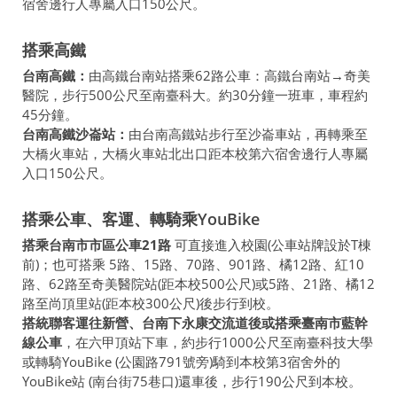
宿舍邊行人專屬入口150公尺。
搭乘高鐵
台南高鐵：
由高鐵台南站搭乘62路公車：高鐵台南站→奇美
醫院，步行500公尺至南臺科大。約30分鐘一班車，車程約
45分鐘。
台南高鐵沙崙站：
由台南高鐵站步行至沙崙車站，再轉乘至
大橋火車站，大橋火車站北出口距本校第六宿舍邊行人專屬
入口150公尺。
搭乘公車、客運、轉騎乘YouBike
搭乘台南市市區公車21路
可直接進入校園(公車站牌設於T棟
前)；也可搭乘 5路、15路、70路、901路、橘12路、紅10
路、62路至奇美醫院站(距本校500公尺)或5路、21路、橘12
路至尚頂里站(距本校300公尺)後步行到校。
搭統聯客運往新營、台南下永康交流道後或搭乘臺南市藍幹
線公車
，在六甲頂站下車，約步行1000公尺至南臺科技大學
或轉騎YouBike (公園路791號旁)騎到本校第3宿舍外的
YouBike站 (南台街75巷口)還車後，步行190公尺到本校。