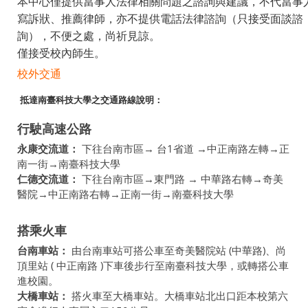
本中心僅提供當事人法律相關問題之諮詢與建議，不代當事
寫訴狀、推薦律師，亦不提供電話法律諮詢（只接受面談諮
詢），不便之處，尚祈見諒。
僅接受校內師生。
校外交通
抵達南臺科技大學之交通路線說明：
行駛高速公路
永康交流道：
下往台南市區→ 台1省道 →中正南路左轉→正
南一街→南臺科技大學
仁德交流道：
下往台南市區→東門路 → 中華路右轉→奇美
醫院→中正南路右轉→正南一街→南臺科技大學
搭乘火車
台南車站：
由台南車站可搭公車至奇美醫院站 (中華路)、尚
頂里站 ( 中正南路 )下車後步行至南臺科技大學，或轉搭公車
進校園。
大橋車站：
搭火車至大橋車站。大橋車站北出口距本校第六