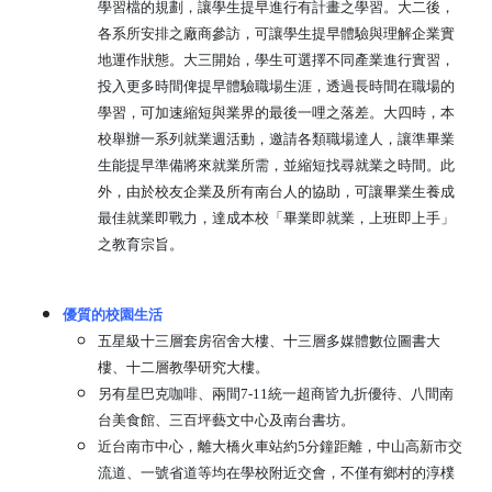
學習檔的規劃，讓學生提早進行有計畫之學習。大二後，
各系所安排之廠商參訪，可讓學生提早體驗與理解企業實
地運作狀態。大三開始，學生可選擇不同產業進行實習，
投入更多時間俾提早體驗職場生涯，透過長時間在職場的
學習，可加速縮短與業界的最後一哩之落差。大四時，本
校舉辦一系列就業週活動，邀請各類職場達人，讓準畢業
生能提早準備將來就業所需，並縮短找尋就業之時間。此
外，由於校友企業及所有南台人的協助，可讓畢業生養成
最佳就業即戰力，達成本校「畢業即就業，上班即上手」
之教育宗旨。
優質的校園生活
五星級十三層套房宿舍大樓、十三層多媒體數位圖書大
樓、十二層教學研究大樓。
另有星巴克咖啡、兩間7-11統一超商皆九折優待、八間南
台美食館、三百坪藝文中心及南台書坊。
近台南市中心，離大橋火車站約5分鐘距離，中山高新市交
流道、一號省道等均在學校附近交會，不僅有鄉村的淳樸