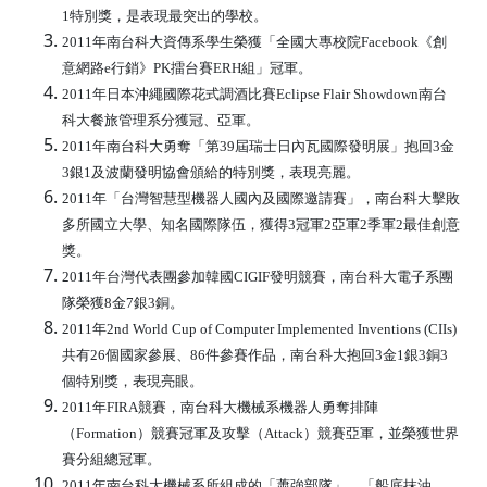
1特別獎，是表現最突出的學校。
2011年南台科大資傳系學生榮獲「全國大專校院Facebook《創
意網路e行銷》PK擂台賽ERH組」冠軍。
2011年日本沖繩國際花式調酒比賽Eclipse Flair Showdown南台
科大餐旅管理系分獲冠、亞軍。
2011年南台科大勇奪「第39屆瑞士日內瓦國際發明展」抱回3金
3銀1及波蘭發明協會頒給的特別獎，表現亮麗。
2011年「台灣智慧型機器人國內及國際邀請賽」，南台科大擊敗
多所國立大學、知名國際隊伍，獲得3冠軍2亞軍2季軍2最佳創意
獎。
2011年台灣代表團參加韓國CIGIF發明競賽，南台科大電子系團
隊榮獲8金7銀3銅。
2011年2nd World Cup of Computer Implemented Inventions (CIIs)
共有26個國家參展、86件參賽作品，南台科大抱回3金1銀3銅3
個特別獎，表現亮眼。
2011年FIRA競賽，南台科大機械系機器人勇奪排陣
（Formation）競賽冠軍及攻擊（Attack）競賽亞軍，並榮獲世界
賽分組總冠軍。
2011年南台科大機械系所組成的「蕭強部隊」、「船底抹油