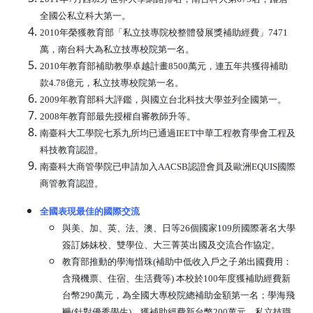
全國公私立科大第一。
2010年榮獲教育部「私立技專院校整體發展獎補助經費」7471
萬，南台科大為私立技專校院第一名。
2010年教育部補助教學卓越計畫8500萬元，連五年共獲得補助
款4.78億元，私立技專校院第一名。
2009年教育部科大評鑑，與國立台北科技大學並列全國第一。
2008年教育部最先授權自審教師升等。
南臺科大工學院七系九所均已通過IEET中華工程教育學會工程及
科技教育認證。
南臺科大商管學院已申請加入AACSB認證會員及歐洲EQUIS國際
商管教育認證。
全國表現最佳的國際交流
與美、加、英、法、澳、日等26個國家109所國際著名大學
簽訂姊妹校、雙學位、大三菁英出國及交流合作協定。
教育部推動的學海惜珠(補助中低收入戶之子弟出國費用：
含飛機票、住宿、生活費等) 本校於100年度獲補助經費新
台幣290萬元，為全國大專校院總補助金額第一名；學海飛
颺(針對優秀學生)，獲補助經費新台幣200萬元，私立技職