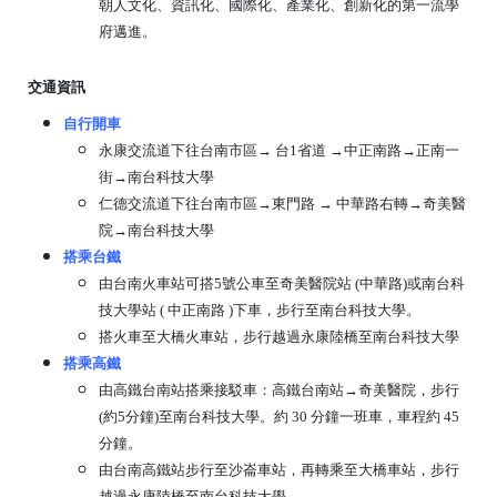
朝人文化、資訊化、國際化、產業化、創新化的第一流學
府邁進。
交通資訊
自行開車
永康交流道下往台南市區→ 台1省道 →中正南路→正南一
街→南台科技大學
仁德交流道下往台南市區→東門路 → 中華路右轉→奇美醫
院→南台科技大學
搭乘台鐵
由台南火車站可搭5號公車至奇美醫院站 (中華路)或南台科
技大學站 ( 中正南路 )下車，步行至南台科技大學。
搭火車至大橋火車站，步行越過永康陸橋至南台科技大學
搭乘高鐵
由高鐵台南站搭乘接駁車：高鐵台南站→奇美醫院，步行
(約5分鐘)至南台科技大學。約 30 分鐘一班車，車程約 45
分鐘。
由台南高鐵站步行至沙崙車站，再轉乘至大橋車站，步行
越過永康陸橋至南台科技大學