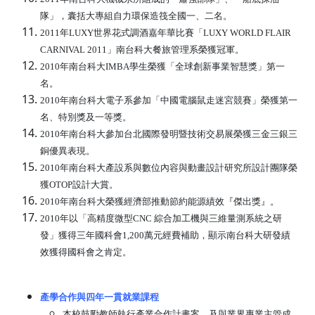
隊」，囊括大專組自力環保造筏全國一、二名。
2011年LUXY世界花式調酒嘉年華比賽「LUXY WORLD FLAIR
CARNIVAL 2011」南台科大餐旅管理系榮獲冠軍。
2010年南台科大IMBA學生榮獲「全球創新事業智慧獎」第一
名。
2010年南台科大電子系參加「中國電腦鼠走迷宮競賽」榮獲第一
名、特別獎及一等獎。
2010年南台科大參加台北國際發明暨技術交易展榮獲三金三銀三
銅優異表現。
2010年南台科大產設系與數位內容與動畫設計研究所設計團隊榮
獲OTOP設計大賞。
2010年南台科大榮獲經濟部推動節約能源績效『傑出獎』。
2010年以「高精度微型CNC 綜合加工機與三維量測系統之研
發」獲得三年國科會1,200萬元經費補助，顯示南台科大研發績
效獲得國科會之肯定。
產學合作與四年一貫就業課程
本校鼓勵教師執行產業合作計畫案，及與業界專業主管成