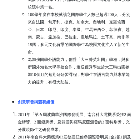
校院中第一名。
100學年度在本校就讀之國際學生人數已超過200人，分別
來自法國、匈牙利、捷克、加拿大、奧地利、克羅埃西
亞、日本、印尼、印度、泰國、**馬來西亞、菲律賓、越
南、蒙古、孟加拉、巴拉圭、瓜地馬拉、土耳其、南非等
19國，多元文化背景的國際學生為校園文化注入了新的生
命。
為加強同學外語能力，創辦「大三菁英出國」學程，與多
所國外知名大學等校合作，選送優秀學生於大三時出國參
加10個月的短期研研習課程，對學生在語言能力與專業能
力的提升，有很大助益。
創意研發與競賽績優
2011年「第五屆波蘭華沙國際發明展」南台科大電機系榮獲2 面
金牌獎、2 面銀牌獎、及韓國與羅馬尼亞頒發的2 面特別獎，充
分展現師生之研發成果。
2011年南台科大榮獲第63屆德國紐倫堡國際發明展1金2銀1銅及