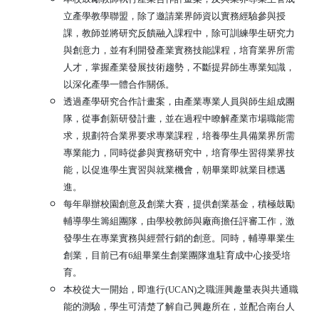
立產學教學聯盟，除了邀請業界師資以實務經驗參與授
課，教師並將研究反饋融入課程中，除可訓練學生研究力
與創意力，並有利開發產業實務技能課程，培育業界所需
人才，掌握產業發展技術趨勢，不斷提昇師生專業知識，
以深化產學一體合作關係。
透過產學研究合作計畫案，由產業專業人員與師生組成團
隊，從事創新研發計畫，並在過程中瞭解產業市場職能需
求，規劃符合業界要求專業課程，培養學生具備業界所需
專業能力，同時從參與實務研究中，培育學生習得業界技
能，以促進學生實習與就業機會，朝畢業即就業目標邁
進。
每年舉辦校園創意及創業大賽，提供創業基金，積極鼓勵
輔導學生籌組團隊，由學校教師與廠商擔任評審工作，激
發學生在專業實務與經營行銷的創意。同時，輔導畢業生
創業，目前已有6組畢業生創業團隊進駐育成中心接受培
育。
本校從大一開始，即進行(UCAN)之職涯興趣量表與共通職
能的測驗，學生可清楚了解自己興趣所在，並配合南台人