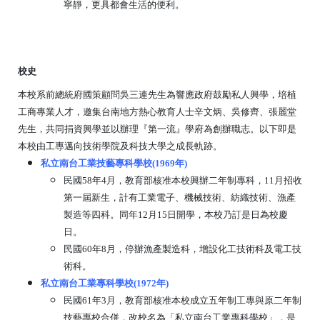
寧靜，更具都會生活的便利。
校史
本校系前總統府國策顧問吳三連先生為響應政府鼓勵私人興學，培植
工商專業人才，邀集台南地方熱心教育人士辛文炳、吳修齊、張麗堂
先生，共同捐資興學並以辦理『第一流』學府為創辦職志。以下即是
本校由工專邁向技術學院及科技大學之成長軌跡。
私立南台工業技藝專科學校(1969年)
民國58年4月，教育部核准本校興辦二年制專科，11月招收
第一屆新生，計有工業電子、機械技術、紡織技術、漁產
製造等四科。同年12月15日開學，本校乃訂是日為校慶
日。
民國60年8月，停辦漁產製造科，增設化工技術科及電工技
術科。
私立南台工業專科學校(1972年)
民國61年3月，教育部核准本校成立五年制工專與原二年制
技藝專校合併，改校名為「私立南台工業專科學校」，是