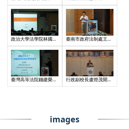
經法律研究所張瑞星所
大法官田講座
事長開幕致詞
長
政治大學法學院林國全
臺南市政府法制處王展
院長講座
星處長閉幕致詞
臺灣高等法院錢建榮法
行政副校長盧燈茂開幕
官講座
致詞
images