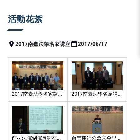
:::
活動花絮
2017南臺法學名家講座
2017/06/17
2017南臺法學名家講座
2017南臺法學名家講座
與會貴賓合影
貴賓合影，左1台南律
師公會宋金比理事長；
左二前司法院副院長謝
在全大法官；右2南台
科技大學盧燈茂行政副
校長；右1南臺科大財
前司法院副院長謝在全
台南律師公會宋金里理