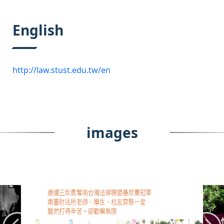
:::
English
http://law.stust.edu.tw/en
images