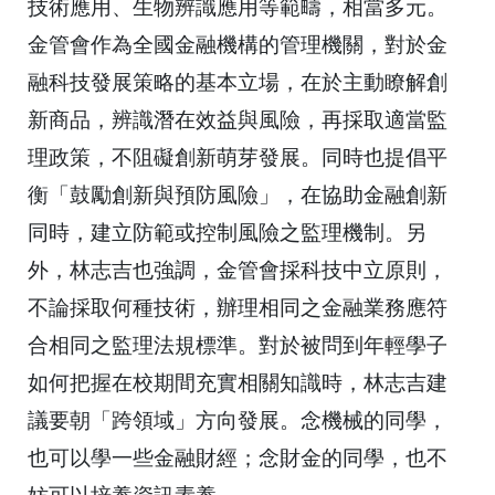
技術應用、生物辨識應用等範疇，相當多元。
金管會作為全國金融機構的管理機關，
對於金
融科技發展策略的基本立場，在於主動瞭解創
新商品，
辨識潛在效益與風險，再採取適當監
理政策，不阻礙創新萌芽發展。
同時也提倡平
衡「鼓勵創新與預防風險」，在協助金融創新
同時，
建立防範或控制風險之監理機制。另
外，林志吉也強調，
金管會採科技中立原則，
不論採取何種技術，
辦理相同之金融業務應符
合相同之監理法規標準。
對於被問到年輕學子
如何把握在校期間充實相關知識時，
林志吉建
議要朝「跨領域」方向發展。念機械的同學，
也可以學一些金融財經；念財金的同學，也不