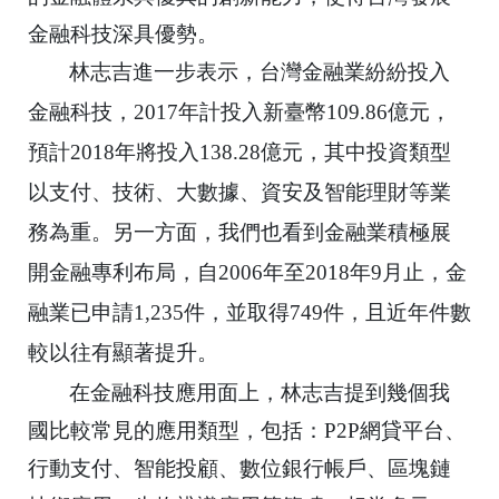
金融科技深具優勢。
林志吉進一步表示，台灣金融業紛紛投入
金融科技，
2017
年計投
入新臺幣
109.86
億元，
預計
2018
年將投入
138.28
億
元，其中投資類型
以支付、技術、大數據、
資安及智能理財等業
務為重。另一方面，
我們也看到金融業積極展
開金融專利布局，自
2006
年至
2018
年
9
月止，金
融業已申請
1,235
件，並取得
749
件，
且近年件數
較以往有顯著提升。
在金融科技應用面上，林志吉提到幾個我
國比較常見的應用類型，
包括：
P2P
網貸平台、
行動支付、智能投顧、數位銀行帳戶、
區塊鏈