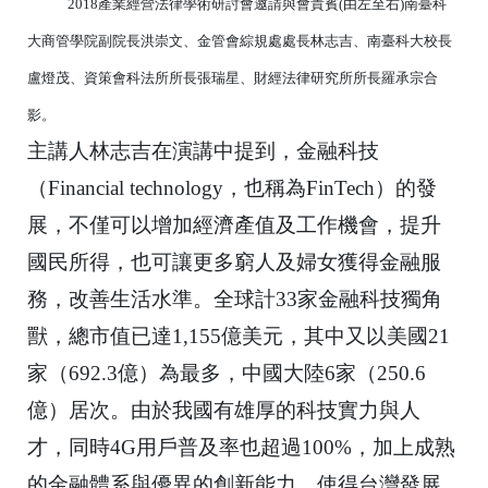
2018產業經營法律學術研討會邀請與會貴賓(由左至右)南臺科
大商管學院副院長洪崇文、金管會綜規處處長林志吉、南臺科大校長
盧燈茂、資策會科法所所長張瑞星、財經法律研究所所長羅承宗合
影。
主講人林志吉在演講中提到，金融科技
（
Financial technology
，也稱為
FinTech
）的發
展，
不僅可以增加經濟產值及工作機會，提升
國民所得，
也可讓更多窮人及婦女獲得金融服
務，改善生活水準。全球計
33
家
金融科技獨角
獸，總市值已達
1,155
億美元，其中又以美國
21
家（
692.3
億）為最多，中國大陸
6
家（
250.6
億）居次。
由於我國有雄厚的科技實力與人
才，同時
4G
用戶普及率也超過
10
0%
，加上成熟
的金融體系與優異的創新能力，
使得台灣發展