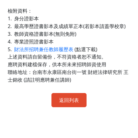
檢附資料：
1.
身分證影本
2.
(
)
最高學歷證書影本及成績單正本
若影本請蓋學校章
3.
(
)
教師資格證書影本
無則免附
4.
專業證照證書影本
5.
財法所招聘兼任教師履歷表
(點選下載)
上述資料請自留備份，不符資格者恕不通知。
應聘資料建檔保存，供本所未來招聘師資使用
聯絡地址：台南市永康區南台街一號
財經法律研究所
王
(
)
士銘收
請註明應聘兼任講師
返回列表