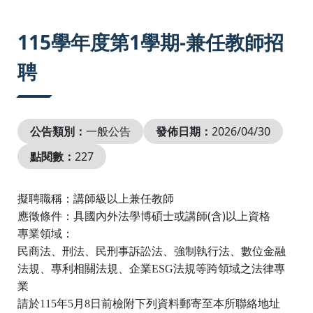
:::
115學年度第1學期-兼任教師招
聘
公告類別：
一般公告
發佈日期：
2026/04/30
點閱數：
227
擬聘職稱：講師級以上兼任教師
(
)
應徵條件：具國內外法學博碩士或講師
含
以上資格
專業領域：
民商法、刑法、民刑事訴訟法
、強制執行法、
數位金融
法規、專利相關法規、企業ESG法規等跨領域之法律專
業
請於115
年5
月8
日前檢附下列資料郵寄至本所聯絡地址