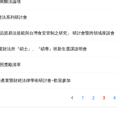
南醫法論壇
財經法系列研討會
品貿易法規範與台灣食安管制之研究」 研討會暨跨領域座談會
年度財法所『碩士』、『碩專』班新生選課說明會
照獎勵清單
娛樂產業暨財經法律學術研討會~歡迎參加
1
2
3
4