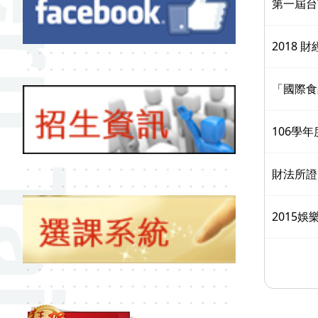
第一屆台
2018 
「國際食
106學
財法所證
2015