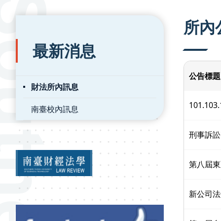
:::
:::
所內
最新消息
公告標題
財法所內訊息
101.1
南臺校內訊息
刑事訴訟
第八屆東
新公司法